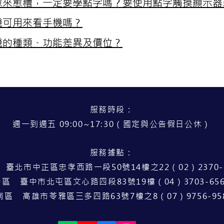
愈來愈糟，一定要學點字嗎？要使用點字觸摸顯示器
機可用來看手機嗎？
機的種類、功能差異及價位？
服務時段：
週一到週五 09:00~17:30（國定與公告假日公休）
服務據點：
 臺北市中正區忠孝西路一段50號14樓之22（02）2370-8
中區 臺中市北屯區文心路四段83號19樓（04）3703-656
南區 高雄市苓雅區三多四路63號7樓之8（07）9756-95