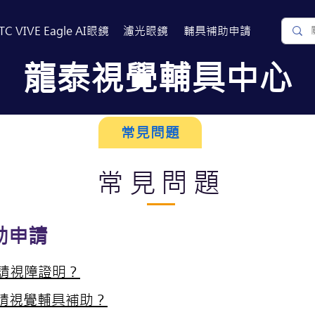
TC VIVE Eagle AI眼鏡
濾光眼鏡
​輔具補助申請
​龍泰視覺輔具中心
關於我們
常見問題
相關連結
常見問題
助申請
請視障證明？
請視覺輔具補助​？