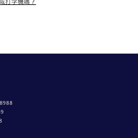
或打字機嗎？
988
9
8