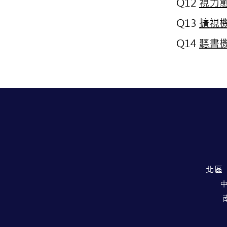
Q12
視力
Q13
擴視
Q14
聽書
北區