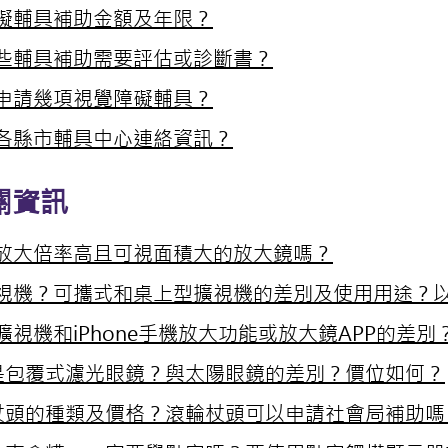
礙輔具補助金額及年限？
些輔具補助需要評估或診斷書？
申請幾項視覺障礙輔具？
各縣市輔具中心連絡資訊
？
關資訊
放大倍率高且可視面積大的放大鏡嗎？
視機？可攜式和桌上型擴視機的差別及使用用途？
擴視機和iPhone手機放大功能或放大鏡APP的差別
是包覆式濾光眼鏡？與太陽眼鏡的差別？價位如何？
杖頭的種類及價格？滾輪杖頭可以申請社會局補助嗎