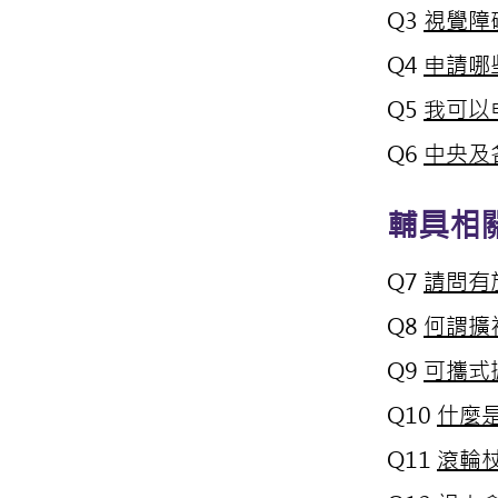
Q3
視覺障
Q4
申請哪
Q5
我可以
Q6
中央及
​輔具相
Q7
請問有
Q8
何謂擴
Q9
可攜式
Q10
什麼
Q11
滾輪