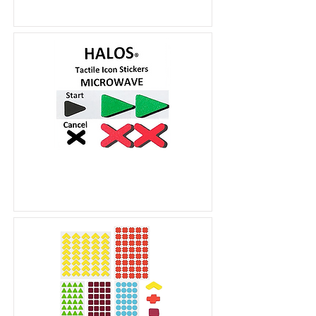
多彩微波爐專用觸感貼紙
組