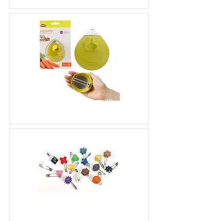
掌上蔬果削皮器
彩色別針組盒