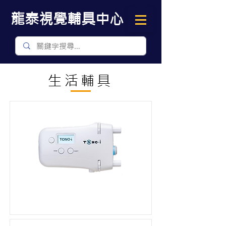
​龍泰視覺輔具中心
生活輔具
TONO-i 手持式眼壓計