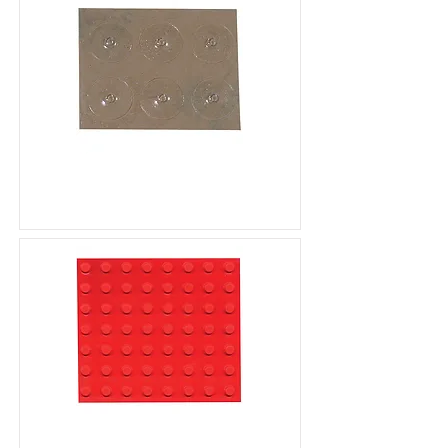
凸點定位標籤（按鍵定
位）
凸點定位標籤（螢光橘圓