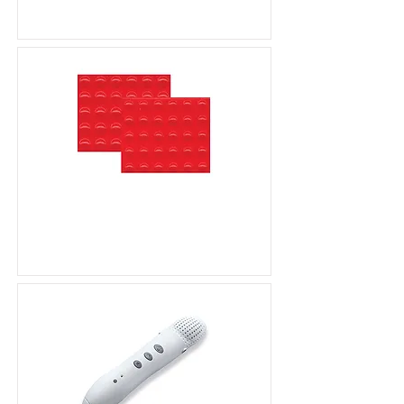
形平頂）
凸點定位標籤（圓形橘紅
色）