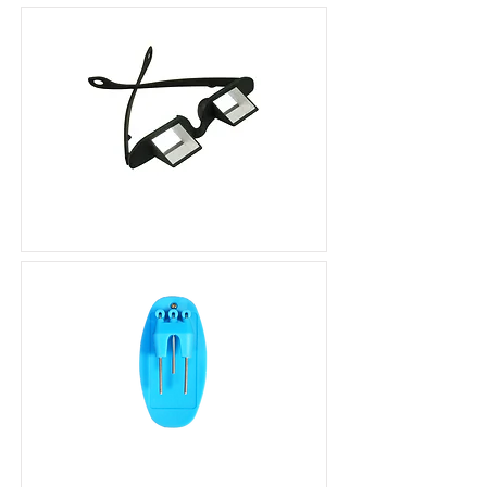
稜鏡床眼鏡
液體高度語音提示器