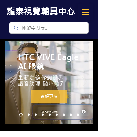
​龍泰視覺輔具中心
HTC VIVE Eagle
AI 眼鏡
重新定義你的視界
​語音助理 隨叫隨到
瞭解更多