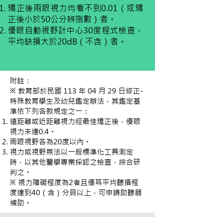
矯正後兩眼視力均看不到0.01（或矯
正後小於50公分辨指數）者。
優眼自動視野計中心30度程式檢查，
平均缺損大於20dB（不含）者。
附註：
※ 教育部於
民國 113 年 04 月 29 日修正-
特殊教育學生及幼兒鑑定辦法，其鑑定基
準依下列各款規定之一：
遠距離或近距離視力經最佳矯正後，優眼
視力未達0.4。
兩眼視野各為20度以內。
視力或視野無法以一般標準化工具測定
時，以其他醫學專業採認之檢查，綜合研
判之。
※ 視力障礙程度為2者且優耳平均聽損程
度達到40（含）分貝以上，可申請助聽器
補助。