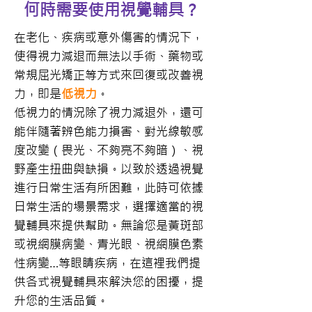
何時需要使用視覺輔具？
在老化、疾病或意外傷害的情況下，
使得視力減退而無法以手術、藥物或
常規屈光矯正等方式來回復或改善視
力，即是
低視力
。
低視力的情況除了視力減退外，還可
能伴隨著辨色能力損害、對光線敏感
度改變（畏光、不夠亮不夠暗）、視
野產生扭曲與缺損。以致於透過視覺
進行日常生活有所困難，此時可依據
日常生活的場景需求，選擇適當的視
覺輔具來提供幫助。無論您是黃斑部
或視網膜病變、青光眼、視網膜色素
性病變…等眼睛疾病，在這裡我們提
供各式視覺輔具來解決您的困擾，提
升您的生活品質。