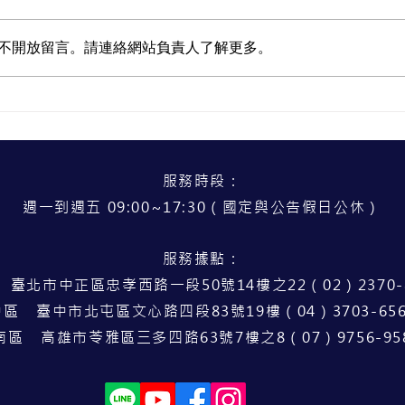
低視
不開放留言。請連絡網站負責人了解更多。
試試看！轉念、善用資源，活
出自己的人生
服務時段：
週一到週五 09:00~17:30（國定與公告假日公休）
服務據點：
 臺北市中正區忠孝西路一段50號14樓之22（02）2370-8
中區 臺中市北屯區文心路四段83號19樓（04）3703-656
南區 高雄市苓雅區三多四路63號7樓之8（07）9756-95