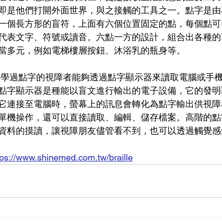
即是他們打開外面世界，與之接觸的工具之一。點字是由
一個長方形的盲符，上面有六個位置固定的點，每個點可
代表文字、符號或讀音。六點一方的設計，組合出各種的
當多元，例如電梯樓層按鈕、沐浴乳的瓶身等。
，學過點字的視障者能夠透過點字顯示器來讀取電腦或手
點字顯示器是種能以盲文進行輸出的電子設備，它的發明
它連接至電腦時，螢幕上的訊息會轉化為點字輸出供視障
單機操作，還可以直接讀取、編輯、儲存檔案。高階的點
資料的摸讀，讓視障朋友儘管看不到，也可以透過觸覺感
tps://www.shinemed.com.tw/braille