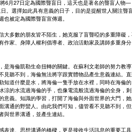
式將6月27日定為國際聾盲日，這天也是著名的聾盲人物— 
ler）的生日。選擇如此具有意義的日子，目的是提醒世人關注
週也被定為國際聾盲宣傳週。
信大多數的朋友皆不陌生，她克服了盲聾啞的多重障礙，
有作家、身障人權利倡導者、政治活動家及講師多重身分
，是海倫凱勒生命扭轉的關鍵。在蘇利文老師的努力教導
不見聽不到，海倫無法將字跟實體物品產生意義連結。直
勒知道什麼是水，將海倫一隻手放在水裡，同時在海倫的
冰涼的水流過海倫的手，也像電流般流過海倫的全身，剎
的意義。知識的學習，打開了海倫與外面世界的大門，她
面溝通的野蠻人。由此我們可知，儘管看不見聽不到，但
者與世界溝通，並產生連結。
感表達、思想溝通的橋樑，更是接收生活訊息的重要工具