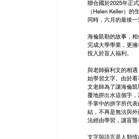
聯合國於2025年正
（Helen Kel
同時，六月的最後一
海倫凱勒的故事，相
完成大學學業，更擁
投入於盲人福利。
與老師蘇利文的相遇
始學習文字。由於看
文老師為了讓海倫凱
覆地拼出水這個字，
手掌中的拼字所代表
結，不再是無法與外
法經由學習，讓盲聾
文字與語言是人類情