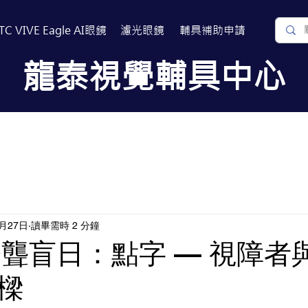
TC VIVE Eagle AI眼鏡
濾光眼鏡
​輔具補助申請
​龍泰視覺輔具中心
關於我們
常見問題
相關連結
6月27日
讀畢需時 2 分鐘
國際聾盲日：點字 — 視障者
樑