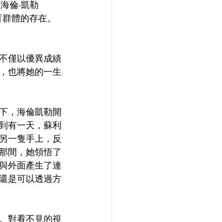
海倫·凱勒
聾盲群體的存在。
不僅以優異成績
，也將她的一生
下，海倫凱勒開
到有一天，蘇利
另一隻手上，反
那間，她領悟了
與外面產生了連
還是可以透過方
。對看不見的視