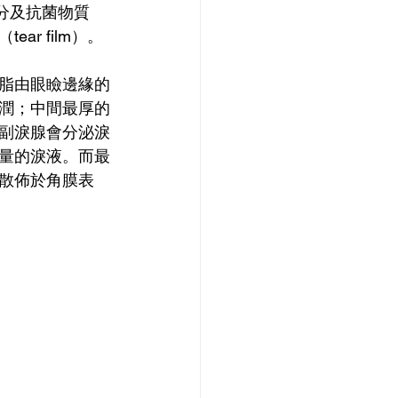
分及抗菌物質
r film）。
脂由眼瞼邊緣的
潤；中間最厚的
副淚腺會分泌淚
量的淚液。而最
散佈於角膜表