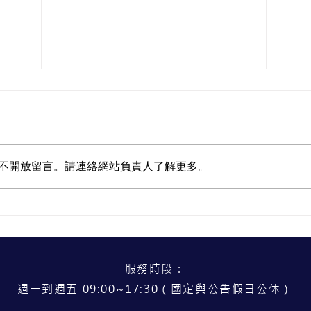
低視
不開放留言。請連絡網站負責人了解更多。
試試看！轉念、善用資源，活
出自己的人生
服務時段：
週一到週五 09:00~17:30（國定與公告假日公休）