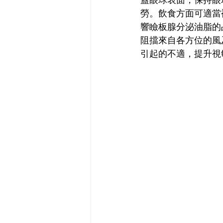
勞。飲食方面可適當補
響瞼板腺分泌油脂的
阻擋來自各方位的風
引起的不適，提升視