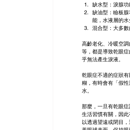
缺水型：淚腺功
缺油型：瞼板腺
能，水液層的水
混合型：大多數
高齡老化、冷暖空調
等，都是導致乾眼症
乎無法產生淚液。
乾眼症不適的症狀有
糊，有時會有「假性
水。
那麼，一旦有乾眼症
生活習慣有關，因此
以透過望遠或閉目，
蓋眼球表面，保持眼