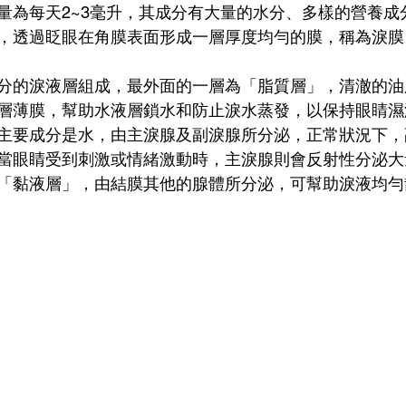
量為每天2~3毫升，其成分有大量的水分、多樣的營養成
透過眨眼在角膜表面形成一層厚度均勻的膜，稱為淚膜（tea
分的淚液層組成，最外面的一層為「脂質層」，清澈的油
層薄膜，幫助水液層鎖水和防止淚水蒸發，以保持眼睛濕
主要成分是水，由主淚腺及副淚腺所分泌，正常狀況下，
當眼睛受到刺激或情緒激動時，主淚腺則會反射性分泌大
「黏液層」，由結膜其他的腺體所分泌，可幫助淚液均勻