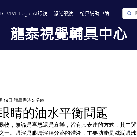
TC VIVE Eagle AI眼鏡
濾光眼鏡
​輔具補助申請
​龍泰視覺輔具中心
關於我們
常見問題
相關連結
6月19日
讀畢需時 3 分鐘
眼睛的油水平衡問題
動物，無論是喜怒還是哀樂，皆有其表達的方式，其中哭
之一。眼淚是眼睛淚腺分泌的體液，主要功能是滋潤眼球