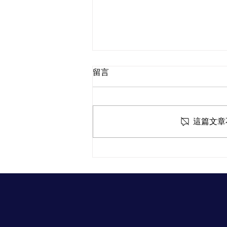
留言
這篇文章
失智症風險與視覺退化：你不
可忽視的關鍵