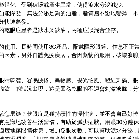
能退化、受到破壞或產生異常，使得淚水分泌減少。
功能障礙，無法分泌足夠的油脂，脂質層不斷地變薄，不
分快速蒸發。
的乾眼症患者是缺水又缺油，兩種症狀混合並存。
的使用、長時間使用3C產品、配戴隱形眼鏡、作息不正
的因素，另外自體免疫疾病，會因藥物的服用，破壞淚腺
眼睛乾澀、容易疲倦、異物感、畏光怕風、發紅刺痛、眼
溢淚」的狀況出現，這是因為乾眼的不適會刺激淚腺，分
該怎麼辦？乾眼症是種持續性的慢性病，並不會自己好轉
有意識地改善生活習慣，有助於減少症狀。用眼30分鐘休
適度地讓眼睛休息，增加眨眼次數，可以幫助淚水分泌，
球的濕潤度。利用熱敷來幫助眼球肌肉放鬆，促進血液循