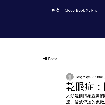
熱搜：
CloverBook XL Pro
H
首頁
產品目錄
All Posts
longtekyb
2025年
乾眼症：
人類是個情感豐富的
達、信號傳遞的象徵