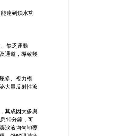
 能達到鎖水功
常、缺乏運動
及通道，導致幾
屎多、視力模
泌大量反射性淚
，其成因大多與
息10分鐘，可
讓淚液均勻地覆
環，舒解眼睛疲