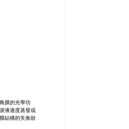
角膜的光學功
淚液過度蒸發或
膜結構的失衡狀