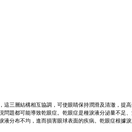
，這三層結構相互協調，可使眼睛保持潤滑及清澈，提高
現問題都可能導致乾眼症。乾眼症是種淚液分泌量不足、
淚液分布不均，進而損害眼球表面的疾病。乾眼症根據淚
：