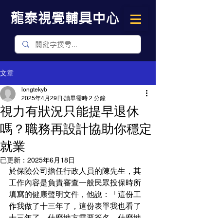
​龍泰視覺輔具中心
文章
longtekyb
2025年4月29日
讀畢需時 2 分鐘
視力有狀況只能提早退休
嗎？職務再設計協助你穩定
就業
已更新：
2025年6月18日
於保險公司擔任行政人員的陳先生，其
工作內容是負責審查一般民眾投保時所
填寫的健康聲明文件，他說：「這份工
作我做了十三年了，這份表單我也看了
十三年了，什麼地方需要簽名，什麼地