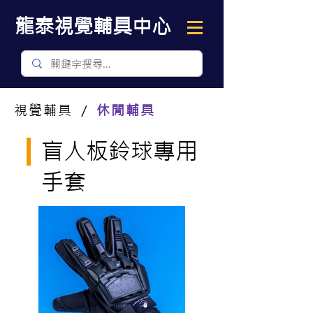
​龍泰視覺輔具中心
視覺輔具 ／
休閒輔具
盲人板鈴球專用
手套