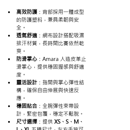
高效防護
：背部採用一體成型
的防護塑料，兼具柔韌與安
全。
透氣舒適
：網布設計搭配吸濕
排汗材質，長時間比賽依然乾
爽。
防滑掌心
：Amara 人造皮革止
滑掌心，提供穩固握感與舒適
度。
靈活設計
：指間與掌心彈性結
構，確保自由伸展與快速反
應。
穩固貼合
：全腕彈性束帶設
計，緊密包覆，穩定不鬆脫。
尺寸選擇
：提供 
XS、S、M、
L、XL
 五種尺寸，左右手皆可