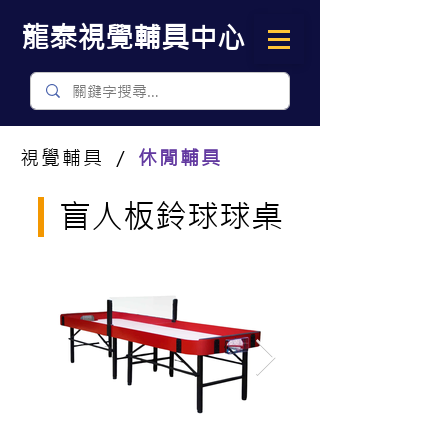
​龍泰視覺輔具中心
視覺輔具 ／
休閒輔具
盲人板鈴球球桌