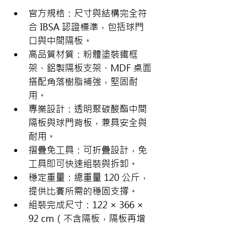
官方規格：尺寸與結構完全符
合 IBSA 認證標準，包括球門
口與中間隔板。
高品質材質：粉體塗裝鐵框
架、鋁製隔板支架、MDF 桌面
搭配角落樹脂補強，堅固耐
用。
專業設計：透明聚碳酸酯中間
隔板與球門背板，兼具安全與
耐用。
摺疊免工具：可折疊設計，免
工具即可快速組裝與拆卸。
穩定重量：總重量 120 公斤，
提供比賽所需的穩固支撐。
組裝完成尺寸：122 × 366 × 
92 cm（不含隔板，隔板再增