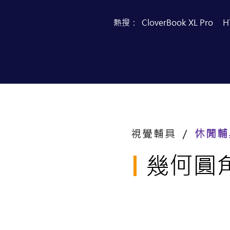
熱搜：
CloverBook XL Pro
H
首頁
產品目錄
視覺輔具 ／
休閒輔
幾何圓