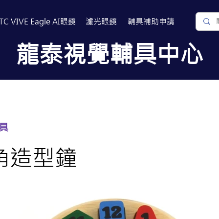
TC VIVE Eagle AI眼鏡
濾光眼鏡
​輔具補助申請
​龍泰視覺輔具中心
關於我們
常見問題
相關連結
具
角造型鐘