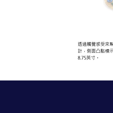
透過觸覺感受來
計，側面
凸點標
8.75英寸。