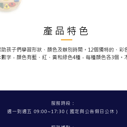
產品特色
幫助孩子們學習形狀、顏色及辦別時間。12個獨特的、彩
示數字
，顏色有藍、紅、黃和綠色4種，每種顏色各3個。
服務時段：
週一到週五 09:00~17:30（國定與公告假日公休）