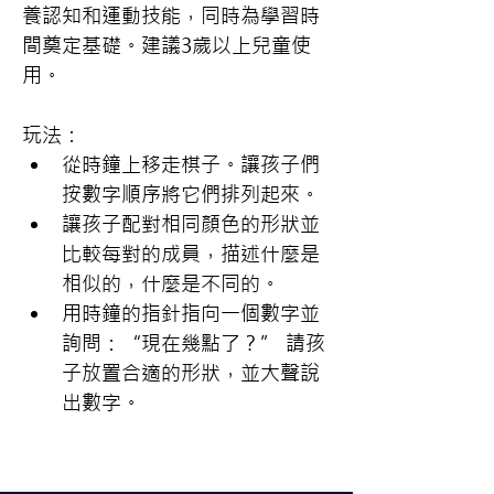
養認知和運動技能，同時為學習時
間奠定基礎。建議3歲以上兒童使
用。
玩法：
從時鐘上移走棋子。讓孩子們
按數字順序將它們排列起來。
讓孩子配對相同顏色的形狀並
比較每對的成員，描述什麼是
相似的，什麼是不同的。
用時鐘的指針指向一個數字並
詢問：“現在幾點了？” 請孩
子放置合適的形狀，並大聲說
出數字。