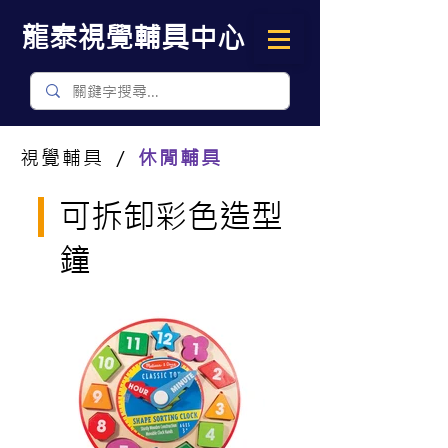
​龍泰視覺輔具中心
視覺輔具 ／
休閒輔具
可拆卸彩色造型
鐘