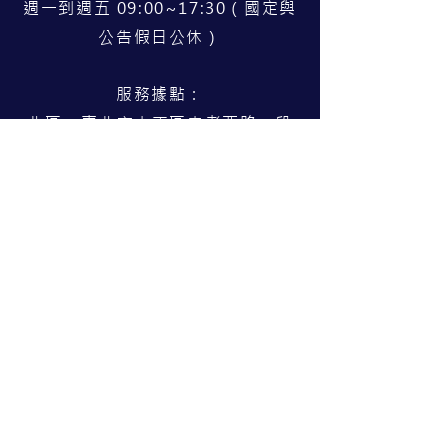
週一到週五 09:00~17:30（國定與
公告假日公休）
服務據點：
北區 臺北市中正區忠孝西路一段
50號14樓之22（02）2370-8988
中區 臺中市北屯區文心路四段83
號19樓（04）3703-6569
南區 高雄市苓雅區三多四路63號7
樓之8（07）9756-958
Copyright © 龍泰視覺輔具中心 Al
l
Rights Reserve
d.