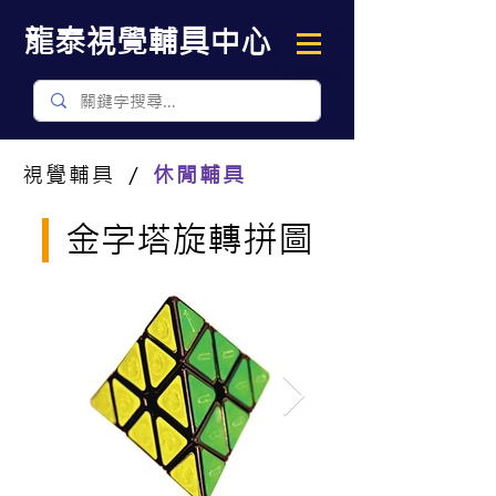
​龍泰視覺輔具中心
視覺輔具 ／
休閒輔具
金字塔旋轉拼圖