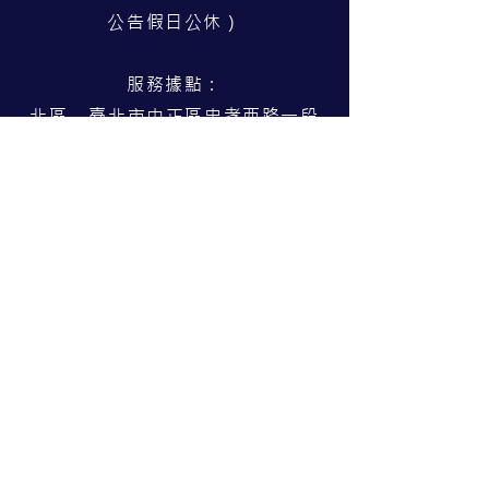
公告假日公休）
服務據點：
北區 臺北市中正區忠孝西路一段
50號14樓之22（02）2370-8988
中區 臺中市北屯區文心路四段83
號19樓（04）3703-6569
南區 高雄市苓雅區三多四路63號7
樓之8（07）9756-958
Copyright © 龍泰視覺輔具中心 Al
l
Rights Reserve
d.