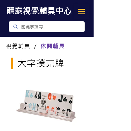
​龍泰視覺輔具中心
視覺輔具 ／
休閒輔具
大字撲克牌