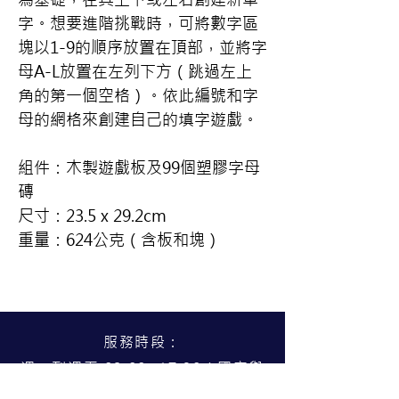
字。想要進階挑戰時，可將數字區
塊以1-9的順序放置在頂部，並將字
母A-L放置在左列下方（跳過左上
角的第一個空格）。依此編號和字
母的網格來創建自己的填字遊戲。
組件：木製遊戲板及99個
塑膠
字母
磚
尺寸：23.5 x 29.2cm
重量：624公克（含板和塊）
服務時段：
週一到週五 09:00~17:30（國定與
公告假日公休）