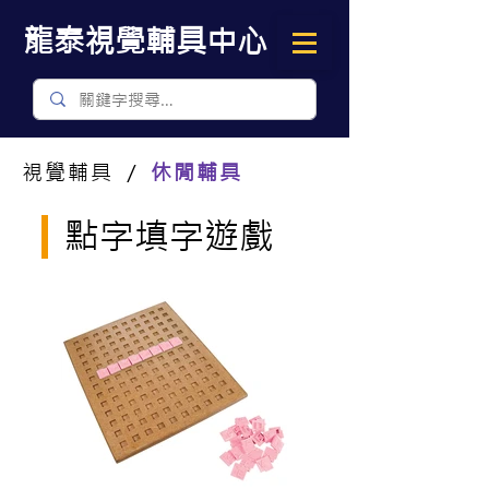
​龍泰視覺輔具中心
視覺輔具 ／
休閒輔具
點字填字遊戲