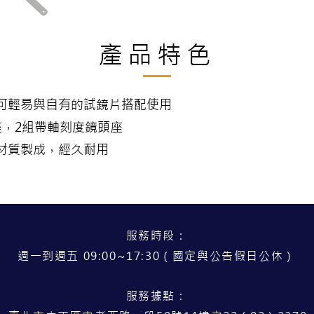
產品特色
可輕易與自有的試鏡片搭配使用
座，2組帶軸刻度鏡頭座
材質製成，經久耐用
服務時段：
週一到週五 09:00~17:30（國定與公告假日公休）
服務據點：