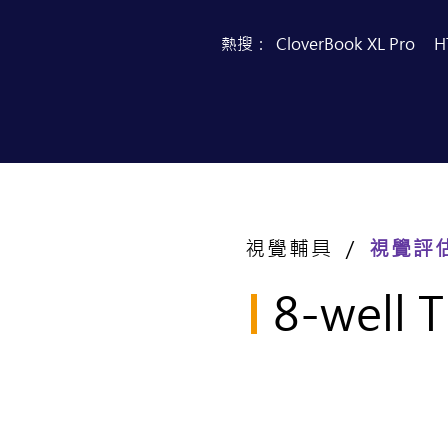
熱搜：
CloverBook XL Pro
H
首頁
產品目錄
視覺輔具 ／
視覺評
8-well T