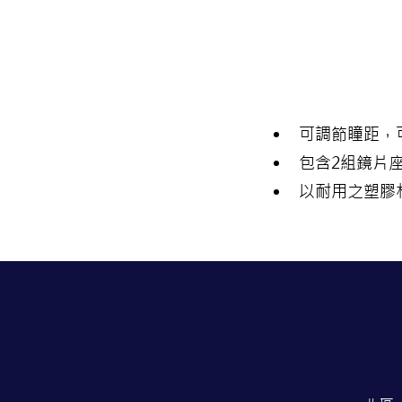
可調節瞳距，
包含2組鏡片
以耐用之塑膠