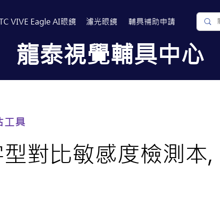
TC VIVE Eagle AI眼鏡
濾光眼鏡
​輔具補助申請
​龍泰視覺輔具中心
關於我們
常見問題
相關連結
估工具
數字型對比敏感度檢測本, 