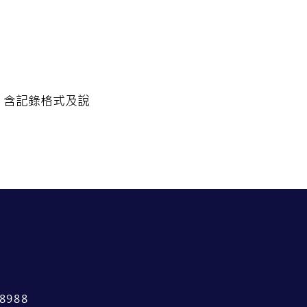
呈現。含記錄格式及說
988