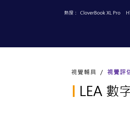
熱搜：
CloverBook XL Pro
H
首頁
產品目錄
視覺輔具 ／
視覺評
LEA 