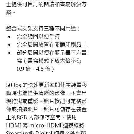
士提供可自訂的閱讀和書寫解決方
案。
整合式支架支持三種不同用途：
完全縮回以便手持
完全展開放置在閱讀印刷品上
部分展開以便在顯示器下方書
寫（書寫模式下放大倍率為 
0.9 倍 - 4.6 倍）
50 fps 的快速更新率即使在裝置移
動時也能提供清晰的影像，不會出
現拖曳或重影。照片按鈕可定格影
像或拍攝照片，照片可儲存在裝置
上的8GB 內部儲存空間。使用 
HDMI 轉 micro-HDMI 連接線將 
Smartlux® Digital 連接至外部螢