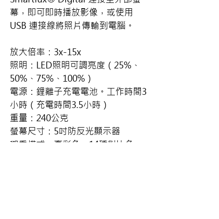
幕，即可即時播放影像，或使用 
USB 連接線將照片傳輸到電腦。
放大倍率：3x-15x
照明：LED照明可調亮度（25%、
50%、75%、100%）
電源：鋰離子充電電池。工作時間3
小時（充電時間3.5小時）
重量：240公克
螢幕尺寸：5吋防反光顯示器
觀看模式：真彩色、14種對比色。
影像解析度：860x480
服務時段：
週一到週五 09:00~17:30（國定與