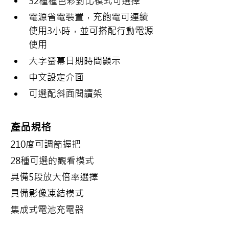
32種種色彩對比模式可選擇
電源省電裝置，充飽電可連續
使用3小時，並可搭配行動電源
使用
大字螢幕日期時間顯示
中文設定介面
可選配斜面閱讀架
產品規格
210度可調節握把
28種可選的觀看模式
具備5段放大倍率選擇
具備影像凍結模式
集成式電池充電器
省電模式（3分鐘無使用後）