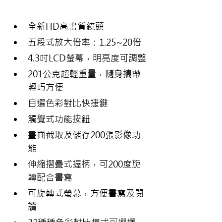
全新HD高畫質鏡頭
五段式放大倍率：1.25~20倍
4.3吋LCD螢幕，明亮度可調整
201公克超輕重量，隨身攜帶
輕巧方便
自選色彩對比快捷鍵
觸覺式功能按鈕
畫面截取及儲存200張影像功
能
伸縮摺疊式握柄，可200度旋
轉配合書寫
可旋轉式螢幕，方便書寫及閱
讀