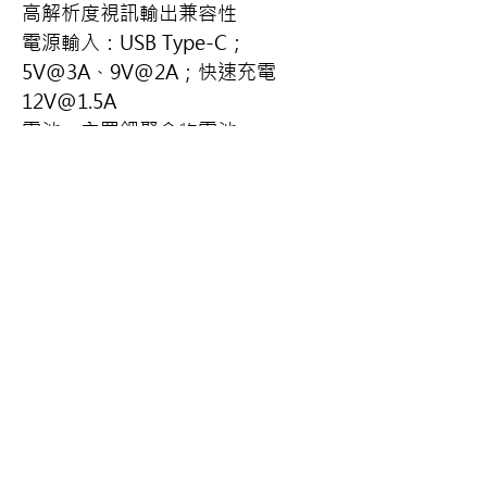
高解析度視訊輸出兼容性
電源輸入：USB Type-C；
5V@3A、9V@2A；快速充電
12V@1.5A
電池：內置鋰聚合物電池，
10.05Ah
電池壽命：3.5小時（連續開啟LED
燈可使用2.0小時）
充電時間：約4小時（設備關機，從
0%充電情況下）
服務時段：
週一到週五 09:00~17:30（國定與
公告假日公休）