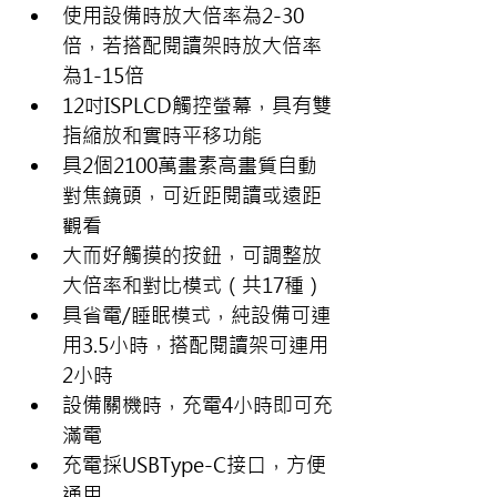
使用設備時放大倍率為2-30
倍，若搭配閱讀架時放大倍率
為1-15倍
12吋ISPLCD觸控螢幕，具有雙
指縮放和實時平移功能
具2個2100萬畫素高畫質自動
對焦鏡頭，可近距閱讀或遠距
觀看
大而好觸摸的按鈕，可調整放
大倍率和對比模式（共17種）
具省電/睡眠模式，純設備可連
用3.5小時，搭配閱讀架可連用
2小時
設備關機時，充電4小時即可充
滿電
充電採USBType-C接口，方便
通用