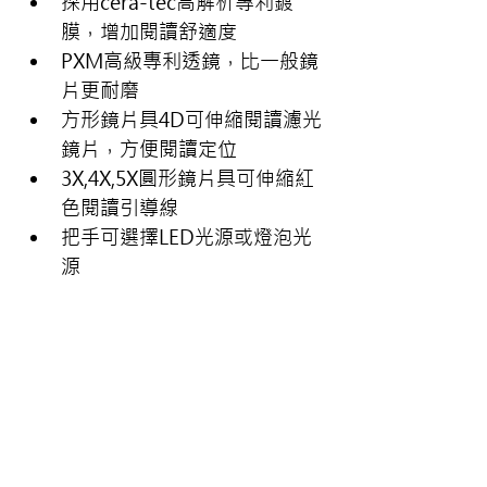
採用cera-tec高解析專利鍍
膜，增加閱讀舒適度
PXM高級專利透鏡，比一般鏡
片更耐磨
方形鏡片具4D可伸縮閱讀濾光
鏡片，方便閱讀定位
3X,4X,5X圓形鏡片具可伸縮紅
色閱讀引導線
把手可選擇LED光源或燈泡光
源