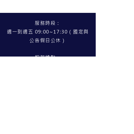
服務時段：
週一到週五 09:00~17:30（國定與
公告假日公休）
服務據點：
北區 臺北市中正區忠孝西路一段
50號14樓之22（02）2370-8988
中區 臺中市北屯區文心路四段83
號19樓（04）3703-6569
南區 高雄市苓雅區三多四路63號7
樓之8（07）9756-958