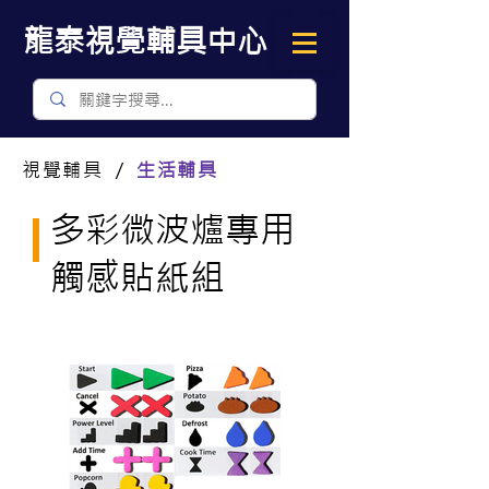
​龍泰視覺輔具中心
視覺輔具 ／
生活輔具
多彩微波爐專用
觸感貼紙組