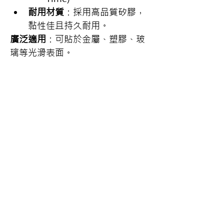
耐用材質
：採用高品質矽膠，
黏性佳且持久耐用。
廣泛適用
：可貼於金屬、塑膠、玻
璃等光滑表面。
服務時段：
週一到週五 09:00~17:30（國定與
公告假日公休）
服務據點：
北區 臺北市中正區忠孝西路一段
50號14樓之22（02）2370-8988
中區 臺中市北屯區文心路四段83