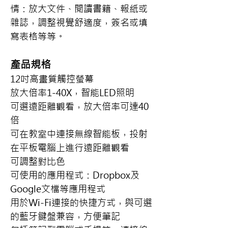
情：放大文件、閱讀書籍、報紙或
雜誌，調整視覺舒適度，簽名或填
寫表格等等。
產品規格
12吋高畫質觸控螢幕
放大倍率1-40X，智能LED照明
可選遠距離觀看，放大倍率可達40
倍
可在教室中連接無線智能板，投射
在平板電腦上進行遠距離觀看
可調整對比色
可使用的應用程式：Dropbox及
Google文檔等應用程式
用於Wi-Fi連接的快捷方式，與可選
的藍牙鍵盤兼容，方便筆記