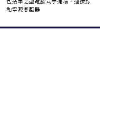
包括筆記型電腦式手提箱、連接線
和電源變壓器
服務時段：
週一到週五 09:00~17:30（國定與
公告假日公休）
服務據點：
北區 臺北市中正區忠孝西路一段
50號14樓之22（02）2370-8988
中區 臺中市北屯區文心路四段83
號19樓（04）3703-6569
南區 高雄市苓雅區三多四路63號7
樓之8（07）9756-958