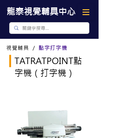
​龍泰視覺輔具中心
視覺輔具 ／
點字打字機
TATRATPOINT點
字機（打字機）