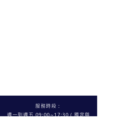
服務時段：
週一到週五 09:00~17:30（國定與
公告假日公休）