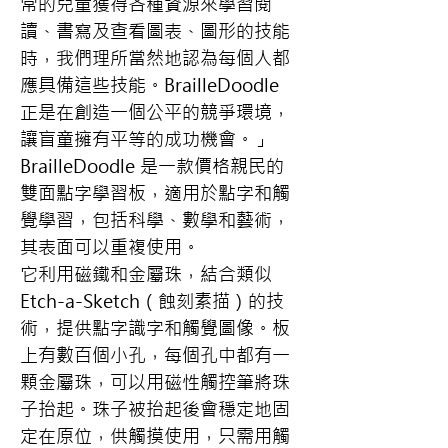
常的兒童獲得各種資源來學習閱
讀、書寫及查看圖表、圖形的技能
時，我們理所當然地認為每個人都
應具備這些技能。BrailleDoodle 
正是在創造一個公平的競爭環境，
讓盲童擁有平等的成功機會。」
BrailleDoodle 是一款價格親民的
雙面點字學習板，適用於點字和觸
覺學習，包括科學、數學和藝術，
其表面可以重複使用。
它利用磁鐵和金屬珠，結合類似 
Etch-a-Sketch（蝕刻素描）的技
術，提供點字識字和觸覺圖像。板
上有數百個小孔，每個孔中都有一
顆金屬珠，可以用磁性觸控筆將珠
子抬起。珠子被抬起後會穩定地固
定在原位，供觸摸使用，只需用觸