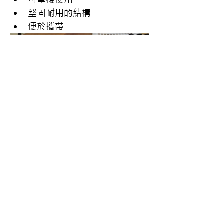
堅固耐用的結構
便於攜帶
服務時段：
週一到週五 09:00~17:30（國定與
公告假日公休）
服務據點：
北區 臺北市中正區忠孝西路一段
50號14樓之22（02）2370-8988