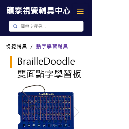
​龍泰視覺輔具中心
視覺輔具 ／
點字學習輔具
BrailleDoodle
雙面點字學習板