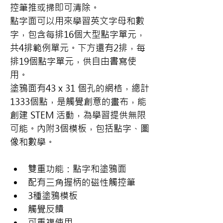
控筆推或掃即可清除。
點字面可以用來學習英文字母和數
字，包含每排16個大型點字單元，
共4排範例單元。下方還有2排，每
排19個點字單元，供自由書寫使
用。
塗鴉面有43 x 31 個孔的網格，總計
1333個點，是觸覺創意的畫布，能
創建 STEM 活動，為學習提供無限
可能。內附3個模板，包括點字、圖
像和數學。
雙重功能：點字和塗鴉面
配有三角握柄的磁性觸控筆
3種塗鴉模板
觸覺反饋
可重複使用