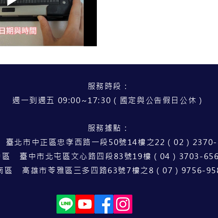
服務時段：
週一到週五 09:00~17:30（國定與公告假日公休）
服務據點：
 臺北市中正區忠孝西路一段50號14樓之22（02）2370-8
中區 臺中市北屯區文心路四段83號19樓（04）3703-656
南區 高雄市苓雅區三多四路63號7樓之8（07）9756-95