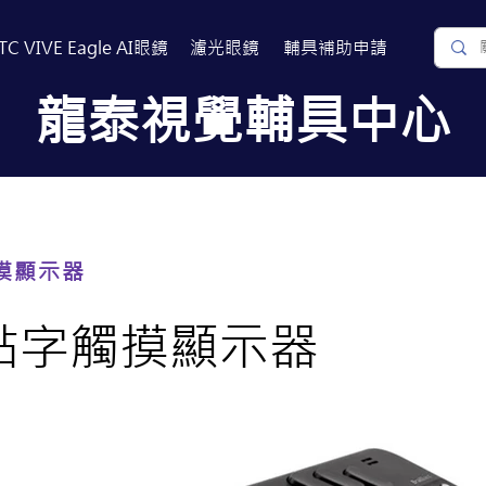
TC VIVE Eagle AI眼鏡
濾光眼鏡
​輔具補助申請
​龍泰視覺輔具中心
關於我們
常見問題
相關連結
摸顯示器
X 點字觸摸顯示器