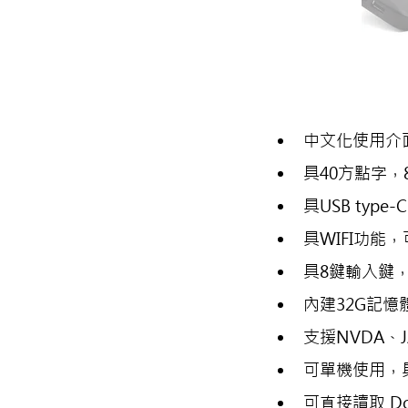
中文化使用介
具40方點字
具USB typ
具WIFI功能
具8鍵輸入鍵
內建32G記憶
支援NVDA、J
可單機使用，
可直接讀取 D