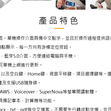
產品特色
面。單機操作介面具備中文點字，並且於操作過程提供語
，8點顯示，每一方均有游標定位按鈕。
e-C、藍芽5.0介面，方便連結電腦與手機。
，可單機上網進行更新。
，以及空白鍵、Home鍵、視窗平移鍵、項目選擇鍵等。
體及支援USB隨身碟。
AWS、Voiceover、SuperNova等螢幕閱讀軟體。
具備記事本、計算機等功能。
ocx、txt、pdf等中文檔案，不需要先行轉成點字檔，