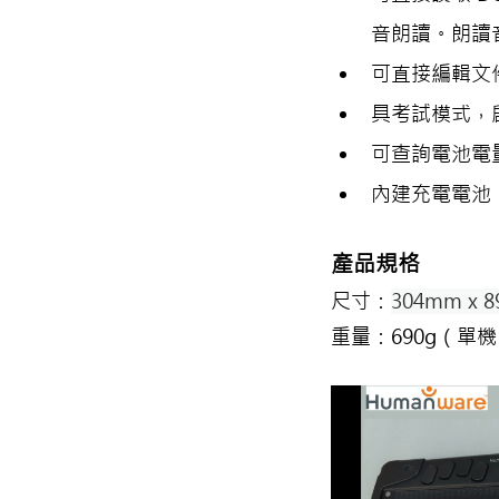
音朗讀。朗讀
可直接編輯文件
具考試模式，
可查詢電池電
內建充電電池
產品規格
尺寸：
304mm x 8
重量：690g（單