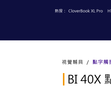
熱搜：
CloverBook XL Pro
H
首頁
產品目錄
視覺輔具 ／
點字觸
BI 40