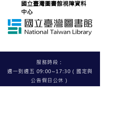
國立臺灣圖書館視障資料
中心
服務時段：
週一到週五 09:00~17:30（國定與
公告假日公休）
服務據點：
北區 臺北市中正區忠孝西路一段
50號14樓之22（02）2370-8988
中區 臺中市北屯區文心路四段83
號19樓（04）3703-6569