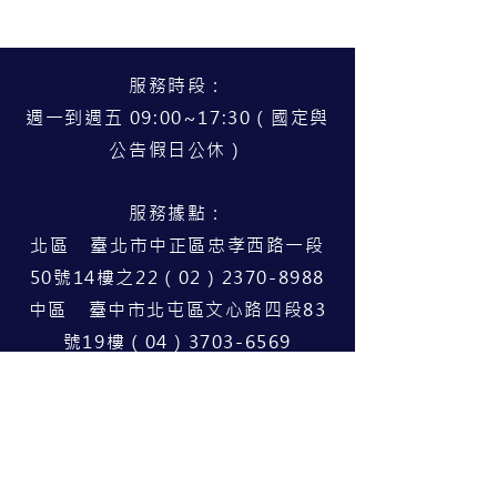
服務時段：
週一到週五 09:00~17:30（國定與
公告假日公休）
服務據點：
北區 臺北市中正區忠孝西路一段
50號14樓之22（02）2370-8988
中區 臺中市北屯區文心路四段83
號19樓（04）3703-6569
南區 高雄市苓雅區三多四路63號7
樓之8（07）9756-958